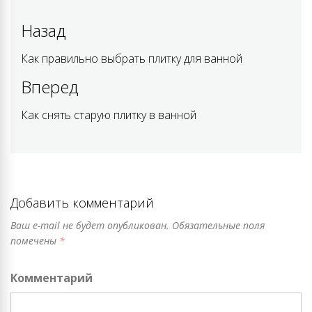
Навигация
Назад
по
Как правильно выбрать плитку для ванной
Previous
post:
записям
Вперед
Как снять старую плитку в ванной
Next
post:
Добавить комментарий
Ваш e-mail не будет опубликован.
Обязательные поля
помечены
*
Комментарий