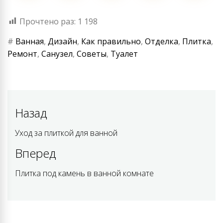
Прочтено раз:
1 198
#
Ванная
,
Дизайн
,
Как правильно
,
Отделка
,
Плитка
,
Ремонт
,
Санузел
,
Советы
,
Туалет
Навигация
Назад
по
Уход за плиткой для ванной
Previous
post:
записям
Вперед
Плитка под камень в ванной комнате
Next
post: