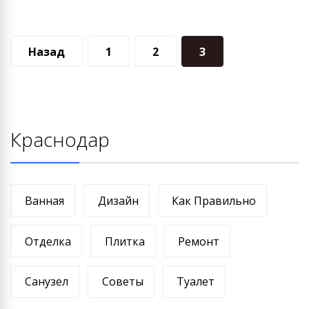
Навигация
Назад
1
2
3
по
записям
Краснодар
Ванная
Дизайн
Как Правильно
Отделка
Плитка
Ремонт
Санузел
Советы
Туалет