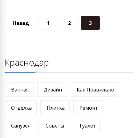
Навигация
Назад
1
2
3
по
записям
Краснодар
Ванная
Дизайн
Как Правильно
Отделка
Плитка
Ремонт
Санузел
Советы
Туалет